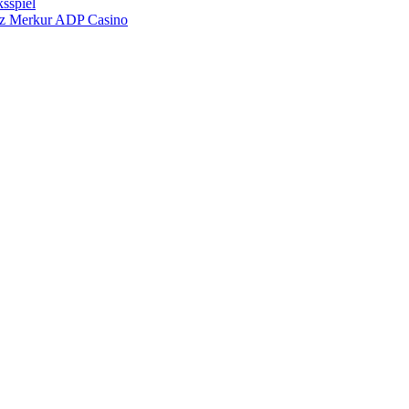
sspiel
tz Merkur ADP Casino