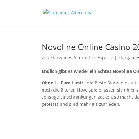
Novoline Online Casino 
von
Stargames Alternative Experte
|
Stargame
Endlich gibt es wieder ein Echtes Novoline O
Ohne 1.- Euro Limit
! die Beste Stargames Alte
noch die älteren Novo spiele lassen sich hier 
sonstige Einschränkungen zocken, so macht d
getestet und sind mehr als zufrieden.