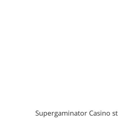
Supergaminator Casino st