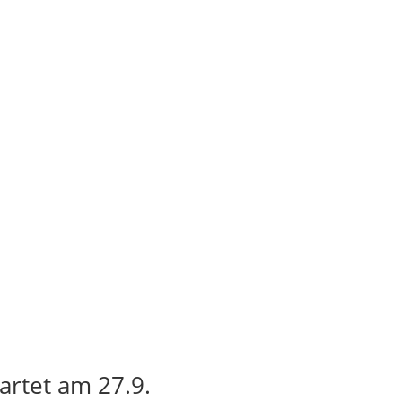
artet am 27.9.