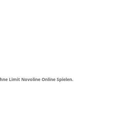
hne Limit Novoline Online Spielen.