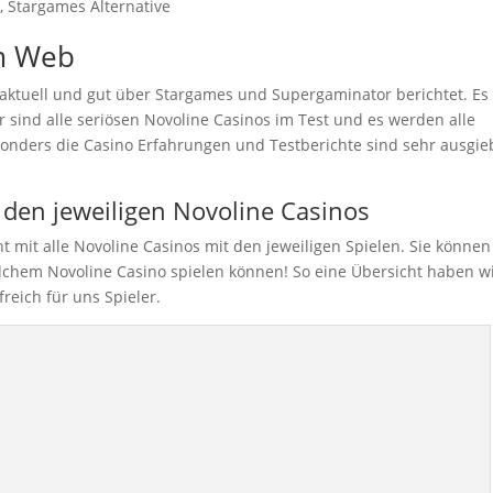
n
,
Stargames Alternative
im Web
aktuell und gut über Stargames und Supergaminator berichtet. Es 
r sind alle seriösen Novoline Casinos im Test und es werden alle
sonders die Casino Erfahrungen und Testberichte sind sehr ausgie
 den jeweiligen Novoline Casinos
t mit alle Novoline Casinos mit den jeweiligen Spielen. Sie können
elchem Novoline Casino spielen können! So eine Übersicht haben w
reich für uns Spieler.