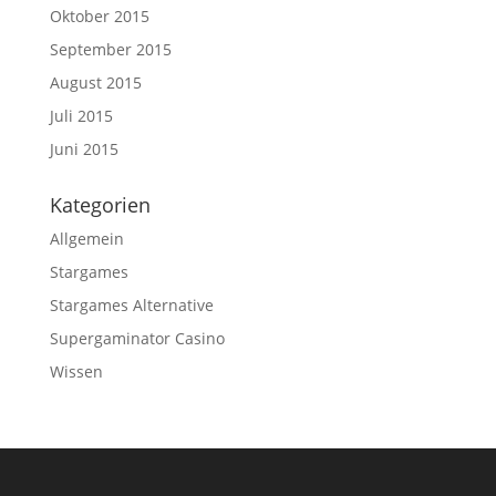
Oktober 2015
September 2015
August 2015
Juli 2015
Juni 2015
Kategorien
Allgemein
Stargames
Stargames Alternative
Supergaminator Casino
Wissen