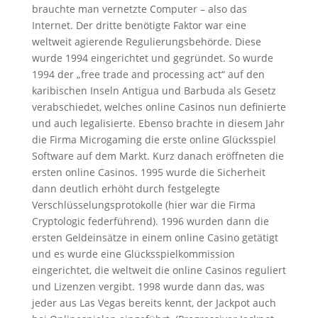
brauchte man vernetzte Computer – also das
Internet. Der dritte benötigte Faktor war eine
weltweit agierende Regulierungsbehörde. Diese
wurde 1994 eingerichtet und gegründet. So wurde
1994 der „free trade and processing act“ auf den
karibischen Inseln Antigua und Barbuda als Gesetz
verabschiedet, welches online Casinos nun definierte
und auch legalisierte. Ebenso brachte in diesem Jahr
die Firma Microgaming die erste online Glücksspiel
Software auf dem Markt. Kurz danach eröffneten die
ersten online Casinos. 1995 wurde die Sicherheit
dann deutlich erhöht durch festgelegte
Verschlüsselungsprotokolle (hier war die Firma
Cryptologic federführend). 1996 wurden dann die
ersten Geldeinsätze in einem online Casino getätigt
und es wurde eine Glücksspielkommission
eingerichtet, die weltweit die online Casinos reguliert
und Lizenzen vergibt. 1998 wurde dann das, was
jeder aus Las Vegas bereits kennt, der Jackpot auch