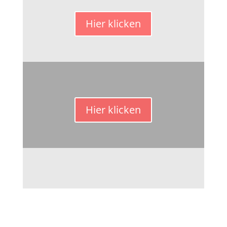
Hier klicken
Hier klicken