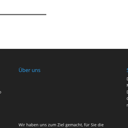
▬▬▬▬▬▬▬▬▬▬▬▬
Über uns
o
Wir haben uns zum Ziel gemacht, für Sie die