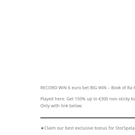
RECORD WIN 6 euro bet BIG WIN – Book of Ra 
Played here: Get 150% up to €300 non-sticky
Only with link below:
▬▬▬▬▬▬▬▬▬▬▬▬▬▬▬▬▬▬▬▬▬▬
★Claim our best exclusive bonus for StorSpelar