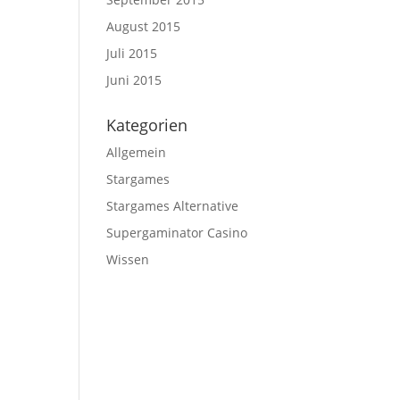
August 2015
Juli 2015
Juni 2015
Kategorien
Allgemein
Stargames
Stargames Alternative
Supergaminator Casino
Wissen