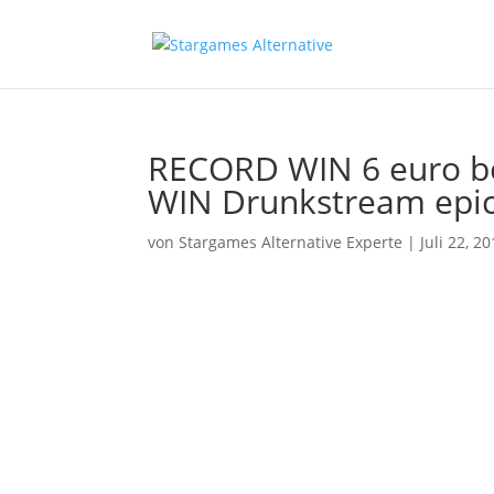
RECORD WIN 6 euro be
WIN Drunkstream epic
von
Stargames Alternative Experte
|
Juli 22, 2