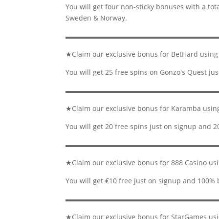
You will get four non-sticky bonuses with a to
Sweden & Norway.
▬▬▬▬▬▬▬▬▬▬▬▬▬▬▬▬▬▬▬▬▬▬
★Claim our exclusive bonus for BetHard using 
You will get 25 free spins on Gonzo's Quest ju
▬▬▬▬▬▬▬▬▬▬▬▬▬▬▬▬▬▬▬▬▬▬
★Claim our exclusive bonus for Karamba using 
You will get 20 free spins just on signup and 2
▬▬▬▬▬▬▬▬▬▬▬▬▬▬▬▬▬▬▬▬▬▬
★Claim our exclusive bonus for 888 Casino usin
You will get €10 free just on signup and 100% 
▬▬▬▬▬▬▬▬▬▬▬▬▬▬▬▬▬▬▬▬▬▬
★Claim our exclusive bonus for StarGames usin