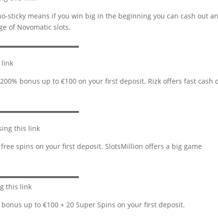
no-sticky means if you win big in the beginning you can cash out a
ge of Novomatic slots.
▬▬▬▬▬▬▬▬▬▬▬▬
 link
 200% bonus up to €100 on your first deposit. Rizk offers fast cash 
▬▬▬▬▬▬▬▬▬▬▬▬
ing this link
ree spins on your first deposit. SlotsMillion offers a big game
▬▬▬▬▬▬▬▬▬▬▬▬
 this link
 bonus up to €100 + 20 Super Spins on your first deposit.