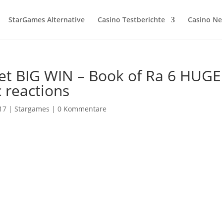
StarGames Alternative
Casino Testberichte
Casino N
t BIG WIN – Book of Ra 6 HUGE
 reactions
017
|
Stargames
|
0 Kommentare