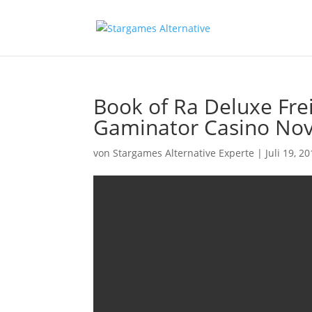
Book of Ra Deluxe Fre
Gaminator Casino Nov
von
Stargames Alternative Experte
|
Juli 19, 2