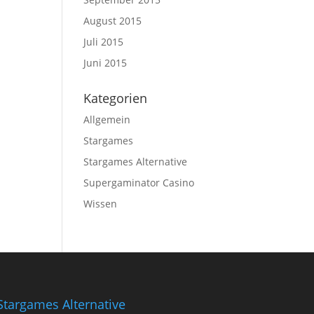
August 2015
Juli 2015
Juni 2015
Kategorien
Allgemein
Stargames
Stargames Alternative
Supergaminator Casino
Wissen
Stargames Alternative