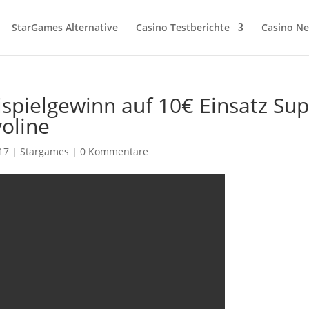
StarGames Alternative
Casino Testberichte
Casino N
ispielgewinn auf 10€ Einsatz Su
oline
017
|
Stargames
|
0 Kommentare